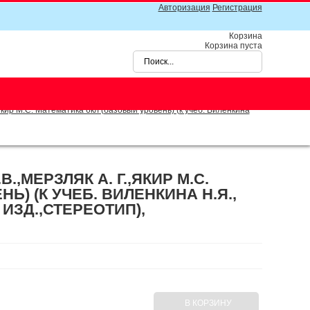
Авторизация
Регистрация
Корзина
Корзина пуста
ир М.С. Математика 6кл (базовый уровень) (к учеб. Виленкина
МЕРЗЛЯК А. Г.,ЯКИР М.С.
Ь) (К УЧЕБ. ВИЛЕНКИНА Н.Я.,
Е ИЗД.,СТЕРЕОТИП),
В КОРЗИНУ