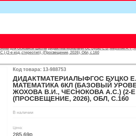
5
бники для Основной Школы
ДидактМатериалыФГОС Буцко Е.В.,Мерзляк А. Г.,Як
С.) (2-е изд.,стереотип), (Просвещение, 2026), Обл, c.160
Код товара: 13-988753
ДИДАКТМАТЕРИАЛЫФГОС БУЦКО Е.В.,
МАТЕМАТИКА 6КЛ (БАЗОВЫЙ УРОВЕН
ЖОХОВА В.И., ЧЕСНОКОВА А.С.) (2-
(ПРОСВЕЩЕНИЕ, 2026), ОБЛ, C.160
В наличии
Цена:
285.69р