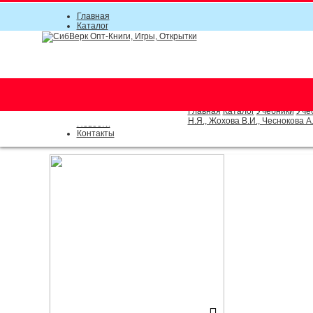
Главная
Каталог
Прайс-листы
Акции
Информация
О компании
Условия соглашения
г. Новосибирск (основной)
Инструкция
(383) 289-91-49, (383) 2000-15
Документы
Оплата
Главная
Каталог
Учебники
Уче
Доставка
Н.Я., Жохова В.И., Чеснокова А.
Новости
Контакты