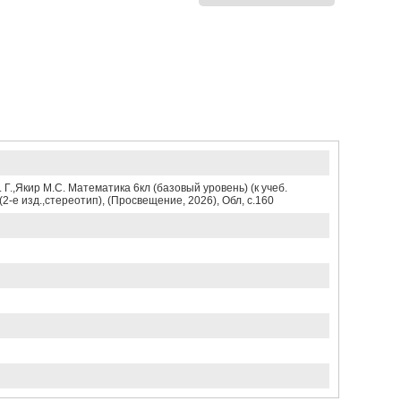
.,Якир М.С. Математика 6кл (базовый уровень) (к учеб.
(2-е изд.,стереотип), (Просвещение, 2026), Обл, c.160