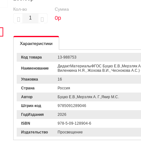
Кол-во
Сумма
0
р
Характеристики
Код товара
13-988753
ДидактМатериалыФГОС Буцко Е.В.,Мерзляк А. Г
Наименование
Виленкина Н.Я., Жохова В.И., Чеснокова А.С.) 
Упаковка
16
Страна
Россия
Автор
Буцко Е.В.,Мерзляк А. Г.,Якир М.С.
Штрих-код
9785091289046
ГодИздания
2026
ISBN
978-5-09-128904-6
Издательство
Просвещение