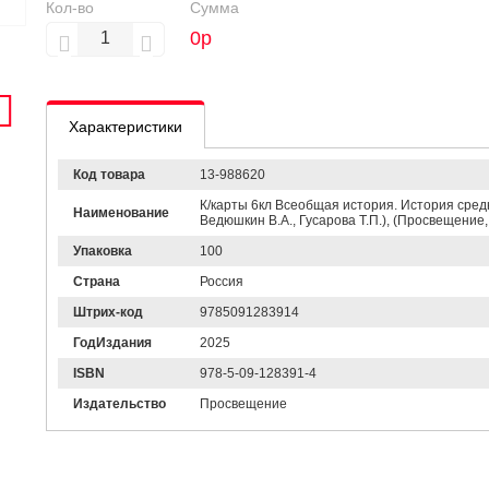
Кол-во
Сумма
0
р
Характеристики
Код товара
13-988620
К/карты 6кл Всеобщая история. История средних
Наименование
Ведюшкин В.А., Гусарова Т.П.), (Просвещение, 
Упаковка
100
Страна
Россия
Штрих-код
9785091283914
ГодИздания
2025
ISBN
978-5-09-128391-4
Издательство
Просвещение