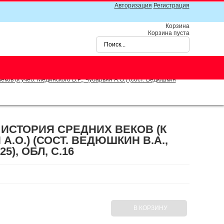
Авторизация
Регистрация
Корзина
Корзина пуста
ков (к учеб. Мединского В.Р., Чубарьян А.О.) (сост. Ведюшкин
 ИСТОРИЯ СРЕДНИХ ВЕКОВ (К
А.О.) (СОСТ. ВЕДЮШКИН В.А.,
5), ОБЛ, C.16
В КОРЗИНУ