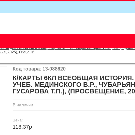
5
бники для Основной Школы
К/карты 6кл Всеобщая история. История средних ве
ние, 2025), Обл, c.16
Код товара: 13-988620
К/КАРТЫ 6КЛ ВСЕОБЩАЯ ИСТОРИЯ.
УЧЕБ. МЕДИНСКОГО В.Р., ЧУБАРЬЯН 
ГУСАРОВА Т.П.), (ПРОСВЕЩЕНИЕ, 202
В наличии
Цена:
118.37р