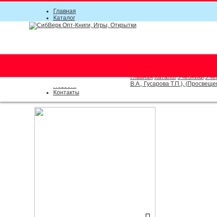
Главная
Каталог
Прайс-листы
Акции
Информация
О компании
Условия соглашения
г. Новосибирск (основной)
Инструкция
(383) 289-91-49, (383) 2000-15
Документы
Оплата
Главная
Каталог
Учебники
Уче
Доставка
В.А., Гусарова Т.П.), (Просвеще
Новости
Контакты