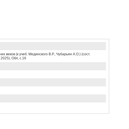
 веков (к учеб. Мединского В.Р., Чубарьян А.О.) (сост.
2025), Обл, c.16