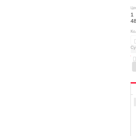
Це
1
4
Ко
Су
0