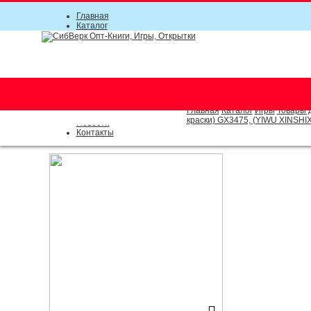
Главная
Каталог
Прайс-листы
Акции
Информация
О компании
Условия соглашения
г. Новосибирск (основной)
Инструкция
(383) 289-91-49, (383) 2000-15
Документы
Оплата
Главная
Каталог
Игры
Товары 
Доставка
краски) GX3475, (YIWU XINSH
Новости
Контакты