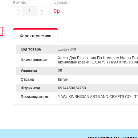
Кол-во
Сумма
0
р
Характеристики
Код товара
11-127840
Холст Для Рисования По Номерам Икона Божи
Наименование
акриловые краски) GX3475, (YIWU XINSHIXI
Упаковка
25
Страна
Китай
Штрих-код
6914450034758
Производитель
YIWU XINSHIXIAN ARTS AND CRAFTS CO.,LT