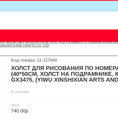
5
для творчества.Рукоделие.Лепка
Холст Для Рисования По Номерам Икона Божи
IXIAN ARTS AND CRAFTS CO.,LTD)
Код товара: 11-127840
ХОЛСТ ДЛЯ РИСОВАНИЯ ПО НОМЕР
(40*50СМ, ХОЛСТ НА ПОДРАМНИКЕ,
GX3475, (YIWU XINSHIXIAN ARTS AND
В наличии
Цена:
740.00р