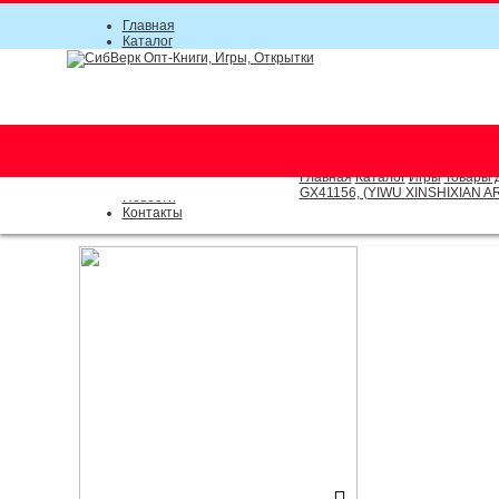
Главная
Каталог
Прайс-листы
Акции
Информация
О компании
Условия соглашения
г. Новосибирск (основной)
Инструкция
(383) 289-91-49, (383) 2000-15
Документы
Оплата
Главная
Каталог
Игры
Товары 
Доставка
GX41156, (YIWU XINSHIXIAN A
Новости
Контакты