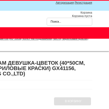
Авторизация
Регистрация
Корзина
Корзина пуста
ток (40*50см, холст на подрамнике, кисти, акриловые краски)
М ДЕВУШКА-ЦВЕТОК (40*50СМ,
РИЛОВЫЕ КРАСКИ) GX41156,
 CO.,LTD)
В КОРЗИНУ