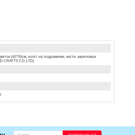
еток (40*50см, холст на подрамнике, кисти, акриловые
ND CRAFTS CO.,LTD)
D