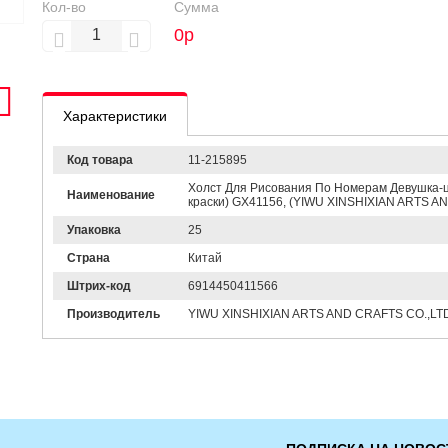
Кол-во
Сумма
0
р
Характеристики
Код товара
11-215895
Холст Для Рисования По Номерам Девушка-цв
Наименование
краски) GX41156, (YIWU XINSHIXIAN ARTS A
Упаковка
25
Страна
Китай
Штрих-код
6914450411566
Производитель
YIWU XINSHIXIAN ARTS AND CRAFTS CO.,LT