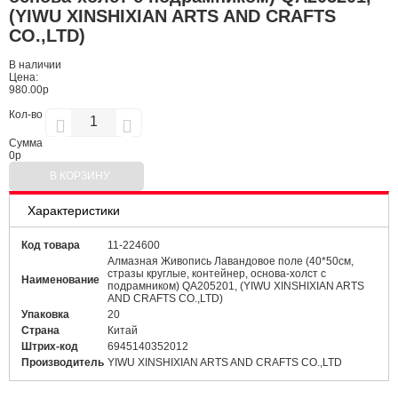
(YIWU XINSHIXIAN ARTS AND CRAFTS
CO.,LTD)
В наличии
Цена:
980.00р
Кол-во
Сумма
0
р
В КОРЗИНУ
Характеристики
Код товара
11-224600
Алмазная Живопись Лавандовое поле (40*50см,
стразы круглые, контейнер, основа-холст с
Наименование
подрамником) QA205201, (YIWU XINSHIXIAN ARTS
AND CRAFTS CO.,LTD)
Упаковка
20
Страна
Китай
Штрих-код
6945140352012
Производитель
YIWU XINSHIXIAN ARTS AND CRAFTS CO.,LTD