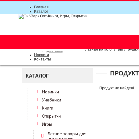
Главная
Каталог
Прайс-листы
Акции
Информация
О компании
Условия соглашения
г. Новосибирск (основной)
Инструкция
(383) 289-91-49, (383) 2000-15
Документы
Оплата
Главная
Каталог
Игры
Игрушки
Доставка
Новости
Контакты
ПРОДУКТ
КАТАЛОГ
Продукт не найден!
Новинки
Учебники
Книги
Открытки
Игры
Летние товары для
игр и отдыха