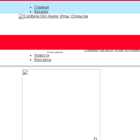
Главная
Каталог
Прайс-листы
Акции
Информация
О компании
Условия соглашения
г. Новосибирск (основной)
Инструкция
(383) 289-91-49, (383) 2000-15
Документы
Оплата
Главная
Каталог
Игры
Игрушки
Доставка
Новости
Контакты