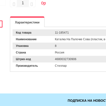
0
р
Характеристики
Код товара
11-185471
Наименование
Каталка На Палочке Сова (пластик, в с
Упаковка
8
Страна
Россия
Штрих-код
4680032730906
Производитель
Стеллар
ПОДПИСКА НА НОВОС