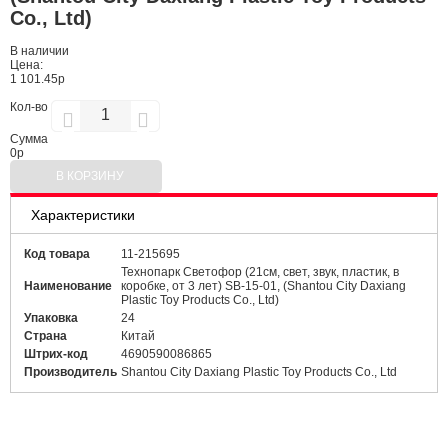
Co., Ltd)
В наличии
Цена:
1 101.45р
Кол-во
Сумма
0
р
В КОРЗИНУ
Характеристики
Код товара
11-215695
Технопарк Светофор (21см, свет, звук, пластик, в
Наименование
коробке, от 3 лет) SB-15-01, (Shantou City Daxiang
Plastic Toy Products Co., Ltd)
Упаковка
24
Страна
Китай
Штрих-код
4690590086865
Производитель
Shantou City Daxiang Plastic Toy Products Co., Ltd