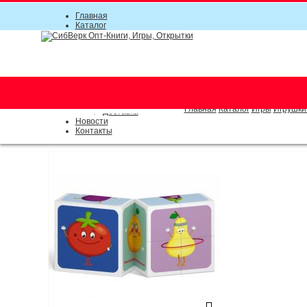
Главная
Каталог
Прайс-листы
Акции
Информация
О компании
Условия соглашения
г. Новосибирск (основной)
Инструкция
(383) 289-91-49, (383) 2000-15
Документы
Оплата
Главная
Каталог
Игры
Игрушки
Доставка
Новости
Контакты