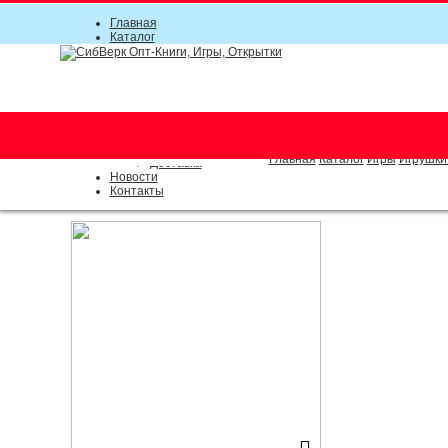
Главная
Каталог
Прайс-листы
Акции
Информация
О компании
Условия соглашения
г. Новосибирск (основной)
Инструкция
(383) 289-91-49, (383) 2000-15
Документы
Оплата
Главная
Каталог
Игры
Игрушки
Доставка
Новости
Контакты