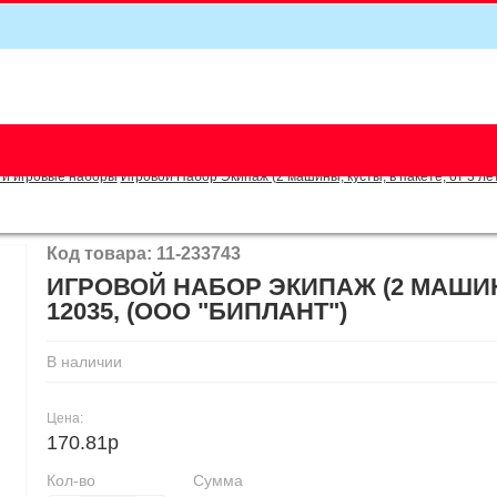
5
 и игровые наборы
Игровой Набор Экипаж (2 машины, кусты, в пакете, от 3 л
Код товара: 11-233743
ИГРОВОЙ НАБОР ЭКИПАЖ (2 МАШИНЫ
12035, (ООО "БИПЛАНТ")
В наличии
Цена:
170.81р
Кол-во
Сумма