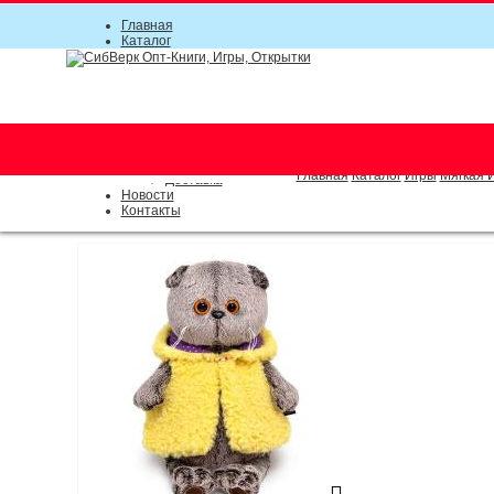
Главная
Каталог
Прайс-листы
Акции
Информация
О компании
Условия соглашения
г. Новосибирск (основной)
Инструкция
(383) 289-91-49, (383) 2000-15
Документы
Оплата
Главная
Каталог
Игры
Мягкая 
Доставка
Новости
Контакты