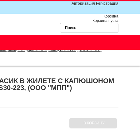
Авторизация
Регистрация
Корзина
Корзина пуста
ом (30см, в подарочной коробке) Ks30-223, (ООО "МПП")
 БАСИК В ЖИЛЕТЕ С КАПЮШОНОМ
30-223, (ООО "МПП")
В КОРЗИНУ