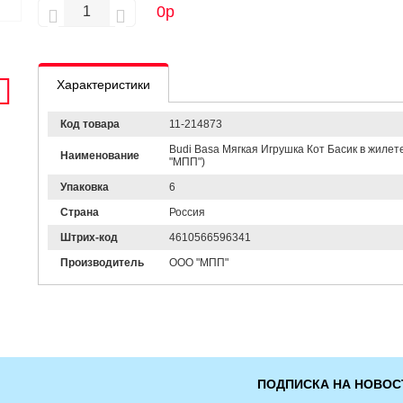
0
р
Характеристики
Код товара
11-214873
Budi Basa Мягкая Игрушка Кот Басик в жилет
Наименование
"МПП")
Упаковка
6
Страна
Россия
Штрих-код
4610566596341
Производитель
ООО "МПП"
ПОДПИСКА НА НОВОС