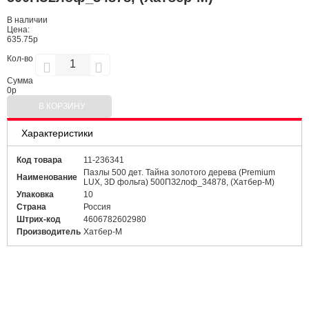
В наличии
Цена:
635.75р
Кол-во
Сумма
0
р
В КОРЗИНУ
Характеристики
Код товара
11-236341
Пазлы 500 дет. Тайна золотого дерева (Premium
Наименование
LUX, 3D фольга) 500ПЗ2лоф_34878, (Хатбер-М)
Упаковка
10
Страна
Россия
Штрих-код
4606782602980
Производитель
Хатбер-М