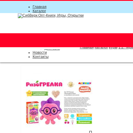
Главная
Каталог
Прайс-листы
Акции
Информация
О компании
Условия соглашения
г. Новосибирск (основной)
Инструкция
(383) 289-91-49, (383) 2000-15
Документы
Оплата
Главная
Каталог
Игры
1.2. Тер
Доставка
Новости
Контакты