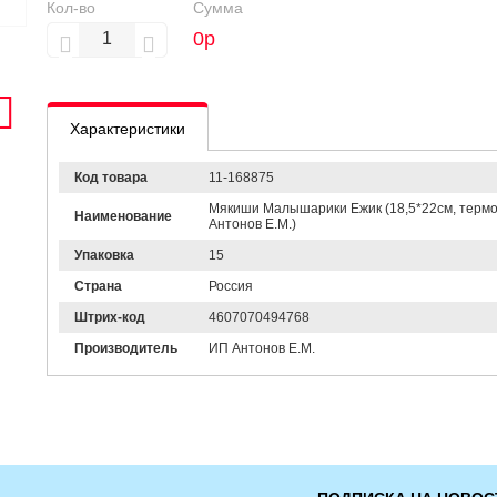
Кол-во
Сумма
0
р
Характеристики
Код товара
11-168875
Мякиши Малышарики Ежик (18,5*22см, термогр
Наименование
Антонов Е.М.)
Упаковка
15
Страна
Россия
Штрих-код
4607070494768
Производитель
ИП Антонов Е.М.