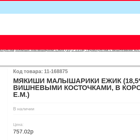
5
могрелка
Мякиши Малышарики Ежик (18,5*22см, термогрелка с вишневыми косточ
Код товара: 11-168875
МЯКИШИ МАЛЫШАРИКИ ЕЖИК (18,5*
ВИШНЕВЫМИ КОСТОЧКАМИ, В КОРОБК
Е.М.)
В наличии
Цена:
757.02р