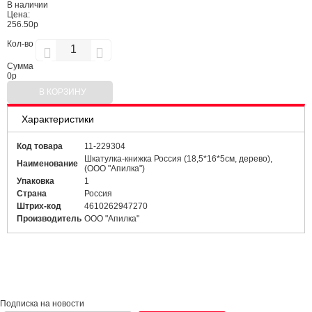
В наличии
Цена:
256.50р
Кол-во
Сумма
0
р
В КОРЗИНУ
Характеристики
Код товара
11-229304
Шкатулка-книжка Россия (18,5*16*5см, дерево),
Наименование
(ООО "Апилка")
Упаковка
1
Страна
Россия
Штрих-код
4610262947270
Производитель
ООО "Апилка"
Подписка на новости