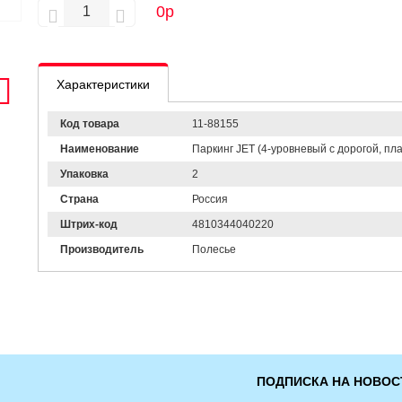
0
р
Характеристики
Код товара
11-88155
Наименование
Паркинг JET (4-уровневый с дорогой, плас
Упаковка
2
Страна
Россия
Штрих-код
4810344040220
Производитель
Полесье
ПОДПИСКА НА НОВОС