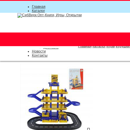
Главная
Каталог
Прайс-листы
Акции
Информация
О компании
Условия соглашения
г. Новосибирск (основной)
Инструкция
(383) 289-91-49, (383) 2000-15
Документы
Оплата
Главная
Каталог
Игры
Игрушки
Доставка
Новости
Контакты