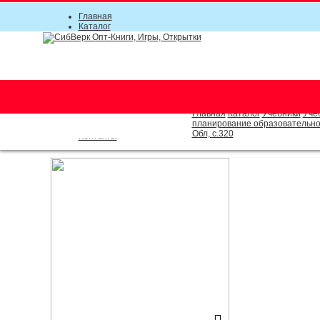
Главная
Каталог
Прайс-листы
Акции
Информация
О компании
Условия соглашения
г. Новосибирск (основной)
Инструкция
(383) 289-91-49, (383) 2000-15
Документы
Оплата
Главная
Каталог
Учебники
Уче
Доставка
планирование образовательной
Новости
Обл, c.320
Контакты