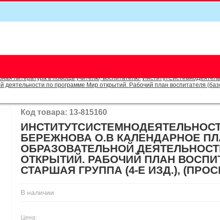
5
бная литература в помощь учителю, воспитателю.
ИнститутСистемноДеятель
 деятельности по программе Мир открытий. Рабочий план воспитателя (базов
Код товара: 13-815160
ИНСТИТУТСИСТЕМНОДЕЯТЕЛЬНОС
БЕРЕЖНОВА О.В КАЛЕНДАРНОЕ П
ОБРАЗОВАТЕЛЬНОЙ ДЕЯТЕЛЬНОСТ
ОТКРЫТИЙ. РАБОЧИЙ ПЛАН ВОСПИ
СТАРШАЯ ГРУППА (4-Е ИЗД.), (ПРОСВ
В наличии
Цена: