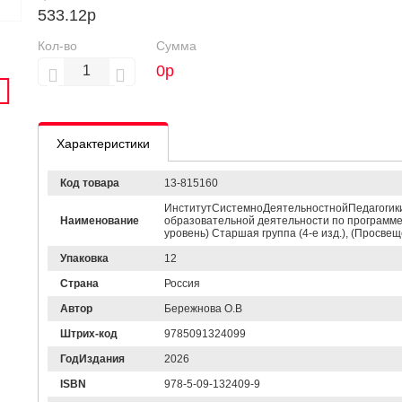
533.12р
Кол-во
Сумма
0
р
Характеристики
Код товара
13-815160
ИнститутСистемноДеятельностнойПедагогик
Наименование
образовательной деятельности по программе
уровень) Старшая группа (4-е изд.), (Просвеще
Упаковка
12
Страна
Россия
Автор
Бережнова О.В
Штрих-код
9785091324099
ГодИздания
2026
ISBN
978-5-09-132409-9