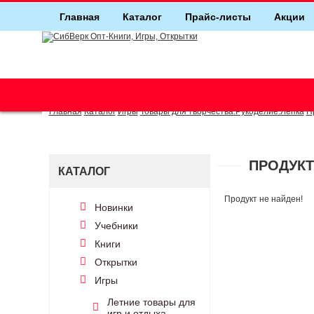
Главная
Каталог
Прайс-листы
Акции
г. Новосибирск (основной)
(383) 289-91-49, (383) 2000-155
Главная
Каталог
Игры
Товары для творчества.Рукоделие.Лепка
П
ПРОДУКТ
КАТАЛОГ
Продукт не найден!
Новинки
Учебники
Книги
Открытки
Игры
Летние товары для
игр и отдыха