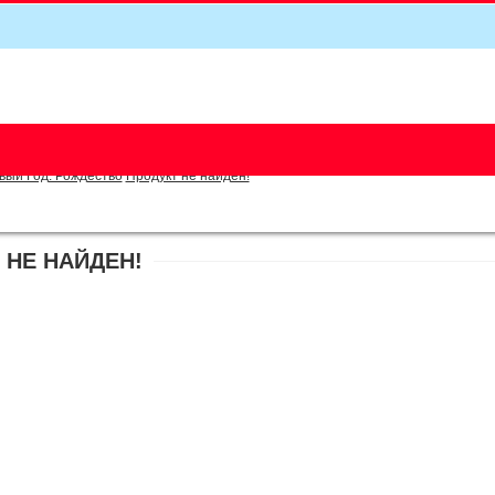
5
овый Год. Рождество
Продукт не найден!
 НЕ НАЙДЕН!