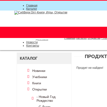
Главная
Каталог
Прайс-листы
Акции
Информация
О компании
Условия соглашения
г. Новосибирск (основной)
Инструкция
(383) 289-91-49, (383) 2000-15
Документы
Оплата
Главная
Каталог
Открытки
- Н
Доставка
Новости
Контакты
ПРОДУКТ
КАТАЛОГ
Продукт не найден!
Новинки
Учебники
Книги
Открытки
- Новый Год.
Рождество
- С Днем