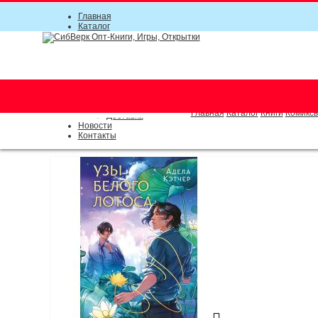
Главная
Каталог
Прайс-листы
Акции
Информация
О компании
Условия соглашения
г. Новосибирск (основной)
Инструкция
(383) 289-91-49, (383) 2000-15
Документы
Оплата
Главная
Каталог
Книги
Комиксы
Доставка
Новости
Контакты