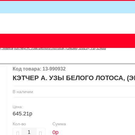
5
, Манга
Кэтчер А. Узы Белого Лотоса, (Эксмо, 2025), 7Б, c.480
Код товара: 13-990932
КЭТЧЕР А. УЗЫ БЕЛОГО ЛОТОСА, (ЭКС
В наличии
Цена:
645.21р
Кол-во
Сумма
0
р