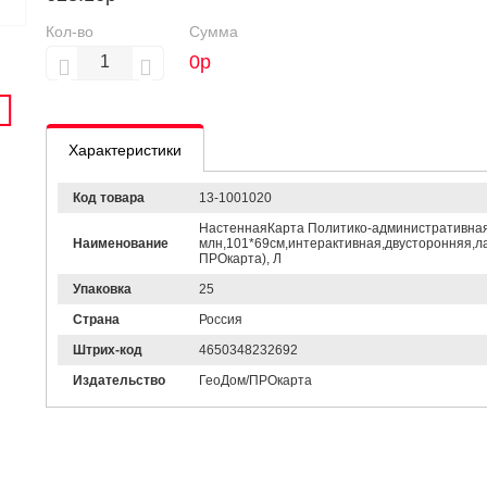
Кол-во
Сумма
0
р
Характеристики
Код товара
13-1001020
НастеннаяКарта Политико-административная 
Наименование
млн,101*69см,интерактивная,двусторонняя,ла
ПРОкарта), Л
Упаковка
25
Страна
Россия
Штрих-код
4650348232692
Издательство
ГеоДом/ПРОкарта