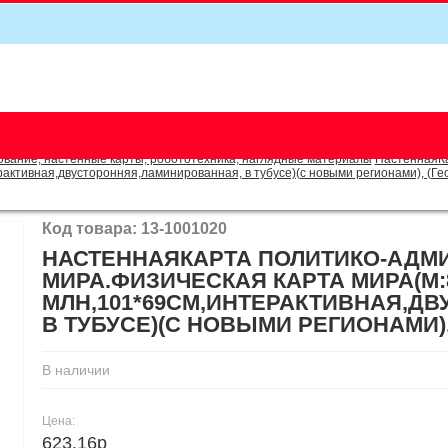
5
вание, настенные карты, робототехника, наглядные материалы
НастеннаяКа
рактивная,двусторонняя,ламинированная, в тубусе)(с новыми регионами), (Ге
Код товара: 13-1001020
НАСТЕННАЯКАРТА ПОЛИТИКО-АДМ
МИРА.ФИЗИЧЕСКАЯ КАРТА МИРА(М:
МЛН,101*69СМ,ИНТЕРАКТИВНАЯ,Д
В ТУБУСЕ)(С НОВЫМИ РЕГИОНАМИ),
В наличии
Цена:
623.16р