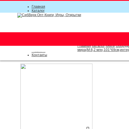
Главная
Каталог
Прайс-листы
Акции
Информация
О компании
Условия соглашения
г. Новосибирск (основной)
Инструкция
(383) 289-91-49, (383) 2000-15
Документы
Оплата
Главная
Каталог
Книги
Оборудо
Доставка
мира(М:8,2 млн,101*69см,инте
Новости
Контакты