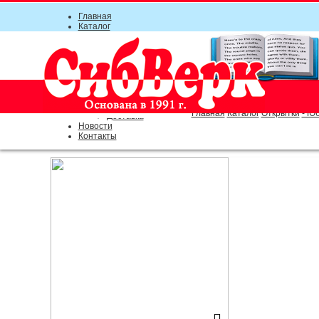
Главная
Каталог
Прайс-листы
Акции
Информация
О компании
Условия соглашения
г. Новосибирск (основной)
Инструкция
(383) 289-91-49, (383) 2000-15
Документы
Оплата
Главная
Каталог
Открытки
- Ю
Доставка
Новости
Контакты