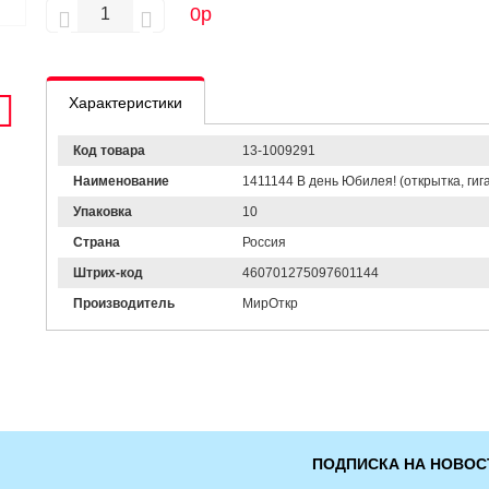
0
р
Характеристики
Код товара
13-1009291
Наименование
1411144 В день Юбилея! (открытка, гига
Упаковка
10
Страна
Россия
Штрих-код
460701275097601144
Производитель
МирОткр
ПОДПИСКА НА НОВОС