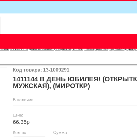
5
билей
1411144 В день Юбилея! (открытка, гигант, текст, фольга, мужская), (Мир
Код товара: 13-1009291
1411144 В ДЕНЬ ЮБИЛЕЯ! (ОТКРЫТКА
МУЖСКАЯ), (МИРОТКР)
В наличии
Цена:
66.35р
Кол-во
Сумма