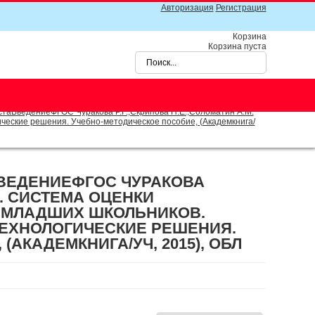
Авторизация
Регистрация
Корзина
Корзина пуста
аВведениеФГОС Чуракова Р.Г.,Скрипова Н.Е.,Соломатин А.М.
еские решения. Учебно-методическое пособие, (Академкнига/
ВЕДЕНИЕФГОС ЧУРАКОВА
М. СИСТЕМА ОЦЕНКИ
 МЛАДШИХ ШКОЛЬНИКОВ.
ЕХНОЛОГИЧЕСКИЕ РЕШЕНИЯ.
АКАДЕМКНИГА/УЧ, 2015), ОБЛ