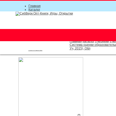
Главная
Каталог
Прайс-листы
Акции
Информация
О компании
Условия соглашения
г. Новосибирск (основной)
Инструкция
(383) 289-91-49, (383) 2000-15
Документы
Оплата
Главная
Каталог
Учебники
Уче
Доставка
Система оценки образовательн
Новости
Уч, 2015), Обл
Контакты