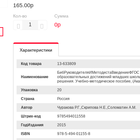
165.00р
Кол-во
Сумма
0
р
Характеристики
Код товара
13-633809
БибРуководителяИМетодистаВведениеФГОС Чур
Наименование
образовательных достижений младших школь
решения. Учебно-методическое пособие, (Акад
Упаковка
20
Страна
Россия
Автор
Чуракова Р.Г.,Скрипова Н.Е.,Соломатин А.М.
Штрих-код
9785494011558
ГодИздания
2015
ISBN
978-5-494-01155-8