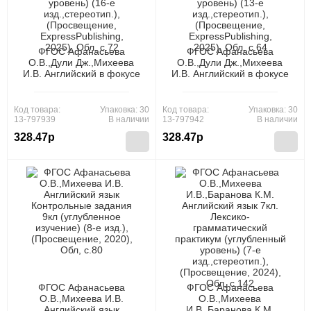
ФГОС Афанасьева
ФГОС Афанасьева
О.В.,Дули Дж.,Михеева
О.В.,Дули Дж.,Михеева
И.В. Английский в фокусе
И.В. Английский в фокусе
10кл. Контрольные
11кл. Контрольные задания
задания (Spotlight)
(Spotlight) (базовый
(базовый уровень) (16-е
уровень) (13-е
Код товара:
Упаковка: 30
Код товара:
Упаковка: 30
изд.,стереотип.),
изд.,стереотип.),
13-797939
В наличии
13-797942
В наличии
(Просвещение,
(Просвещение,
328.47р
328.47р
ExpressPublishing, 2025),
ExpressPublishing, 2025),
Обл, c.72
Обл, c.64
ФГОС Афанасьева
ФГОС Афанасьева
О.В.,Михеева И.В.
О.В.,Михеева
Английский язык
И.В.,Баранова К.М.