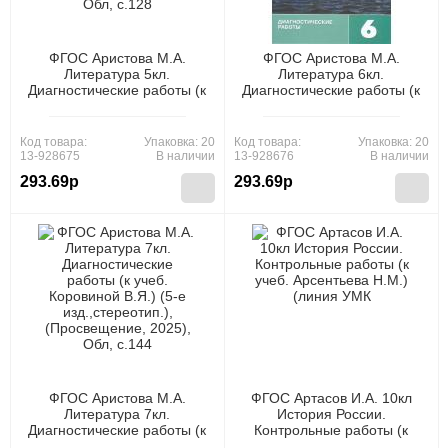
ФГОС Аристова М.А.
ФГОС Аристова М.А.
Литература 5кл.
Литература 6кл.
Диагностические работы (к
Диагностические работы (к
учеб. Коровиной В.Я.) (6-е
учеб. Коровиной В.Я.) (7-е
изд.,стереотип.),
изд.,стереотип.),
(Просвещение, 2025), Обл,
(Просвещение, 2026), Обл,
Код товара:
Упаковка: 20
Код товара:
Упаковка: 20
c.128
c.112
13-928675
В наличии
13-928676
В наличии
293.69р
293.69р
ФГОС Аристова М.А.
ФГОС Артасов И.А. 10кл
Литература 7кл.
История России.
Диагностические работы (к
Контрольные работы (к
учеб. Коровиной В.Я.) (5-е
учеб. Арсентьева Н.М.)