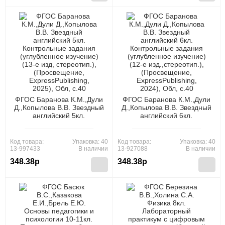
ФГОС Баранова К.М.,Дули
ФГОС Баранова К.М.,Дули
Д.,Копылова В.В. Звездный
Д.,Копылова В.В. Звездный
английский 5кл.
английский 6кл.
Контрольные задания
Контрольные задания
(углубленное изучение)
(углубленное изучение)
(13-е изд, стереотип.),
(12-е изд.,стереотип.),
Код товара:
Упаковка: 40
Код товара:
Упаковка: 40
(Просвещение,
(Просвещение,
13-997433
В наличии
13-927088
В наличии
ExpressPublishing, 2025),
ExpressPublishing, 2024),
348.38р
348.38р
Обл, c.40
Обл, c.40