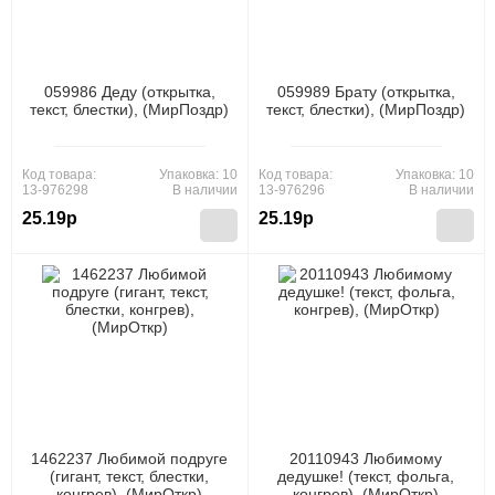
059986 Деду (открытка,
059989 Брату (открытка,
текст, блестки), (МирПоздр)
текст, блестки), (МирПоздр)
Код товара:
Упаковка: 10
Код товара:
Упаковка: 10
13-976298
В наличии
13-976296
В наличии
25.19р
25.19р
1462237 Любимой подруге
20110943 Любимому
(гигант, текст, блестки,
дедушке! (текст, фольга,
конгрев), (МирОткр)
конгрев), (МирОткр)