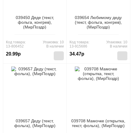
039450 Дяде (текст,
039654 Любимому деду
фольга, конгрев),
(текст, фольга, конгрев),
(МирПоздр)
(МирПоздр)
Код товара:
Упаковка: 10
Код товара:
Упаковка: 10
13-806452
В наличии
13-915686
В наличии
20.99р
34.47р
039657 Деду (текст,
039708 Мамочке (открытка,
фольга), (МирПоздр)
текст, фольга), (МирПоздр)