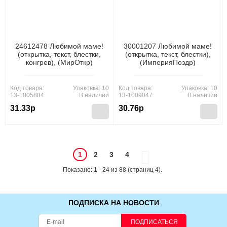
24612478 Любимой маме!
30001207 Любимой маме!
(открытка, текст, блестки,
(открытка, текст, блестки),
конгрев), (МирОткр)
(ИмперияПоздр)
Код товара:
Упаковка: 10
Код товара:
Упаковка: 10
13-1005884
В наличии
13-1009047
В наличии
31.33р
30.76р
1
2
3
4
Показано: 1 - 24 из 88 (страниц 4).
ПОДПИСКА НА НОВОСТИ
ПОДПИСАТЬСЯ