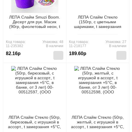
ЛЕПА Слайм Smuzi Boom.
ЛЕПА Слайм Стекло
Десерт для рук. Масик
(150гр, с цветными
(90гр, фиолетовый неон, t
шариками, t замерзания
замерзания +5°C, в банке,
+5°C, в банке, от 3 лет) 00-
от 3 лет) 00-00001365,
00512425, (ООО "Новая
(ООО "Новая Химия")
Химия")
Код товара:
Упаковка: 48
Код товара:
Упаковка: 27
11-235382
В наличии
11-218177
В наличии
82.16р
189.60р
ЛЕПА Слайм Стекло (50гр,
ЛЕПА Слайм Стекло (50гр,
бирюзовый, с игрушкой в
желтый, с игрушкой в
ассорт., t замерзания +5°C,
ассорт., t замерзания +5°C,
в банке, от 3 лет) 00-
в банке, от 3 лет) 00-