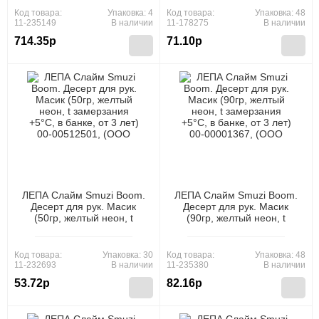
Химия")
Код товара:
Упаковка: 4
Код товара:
Упаковка: 48
11-235149
В наличии
11-178275
В наличии
714.35р
71.10р
ЛЕПА Слайм Smuzi Boom.
ЛЕПА Слайм Smuzi Boom.
Десерт для рук. Масик
Десерт для рук. Масик
(50гр, желтый неон, t
(90гр, желтый неон, t
замерзания +5°C, в банке,
замерзания +5°C, в банке,
от 3 лет) 00-00512501,
от 3 лет) 00-00001367,
(ООО "Новая Химия")
(ООО "Новая Химия")
Код товара:
Упаковка: 30
Код товара:
Упаковка: 48
11-232693
В наличии
11-235380
В наличии
53.72р
82.16р