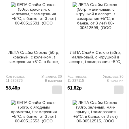
ЛЕПА Слайм Стекло (50гр,
ЛЕПА Слайм Стекло (50гр,
красный, с колечком, t
малиновый, с игрушкой в
замерзания +5°C, в банке,
ассорт., t замерзания +5°C,
от 3 лет) 00-00512591,
в банке, от 3 лет) 00-
(ООО "Новая Химия")
00512599, (ООО "Новая
Химия")
Код товара:
Упаковка: 30
Код товара:
Упаковка: 30
11-235376
В наличии
11-237115
В наличии
58.46р
61.62р