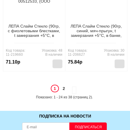
ЛЕПА Слайм Стекло (90гр,
ЛЕПА Слайм Стекло (90гр,
с фиолетовыми блестками,
синий, мяч-прыгун, t
t замерзания +5°C, в
замерзания +5°C, в банке,
банке, от 3 лет) 00-
от 3 лет) 00-00512517,
00512533, (ООО "Новая
(ООО "Новая Химия")
Химия")
Код товара:
Упаковка: 48
Код товара:
Упаковка: 30
11-219660
В наличии
11-206627
В наличии
71.10р
75.84р
1
2
Показано: 1 - 24 из 38 (страниц 2).
ПОДПИСКА НА НОВОСТИ
ПОДПИСАТЬСЯ