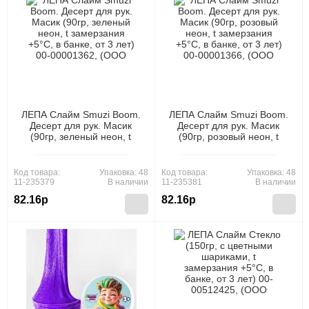
ЛЕПА Слайм Smuzi Boom.
ЛЕПА Слайм Smuzi Boom.
Десерт для рук. Масик
Десерт для рук. Масик
(90гр, зеленый неон, t
(90гр, розовый неон, t
замерзания +5°C, в банке,
замерзания +5°C, в банке,
от 3 лет) 00-00001362,
от 3 лет) 00-00001366,
(ООО "Новая Химия")
(ООО "Новая Химия")
Код товара:
Упаковка: 48
Код товара:
Упаковка: 48
11-235379
В наличии
11-235381
В наличии
82.16р
82.16р