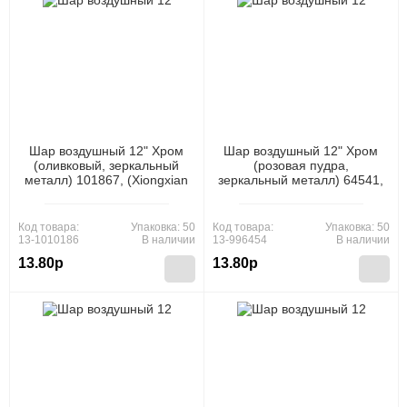
Шар воздушный 12" Хром
Шар воздушный 12" Хром
(оливковый, зеркальный
(розовая пудра,
металл) 101867, (Xiongxian
зеркальный металл) 64541,
Meizhihai Latex Products
(Xiongxian Meizhihai Latex
Co., Ltd)
Products Co., Ltd)
Код товара:
Упаковка: 50
Код товара:
Упаковка: 50
13-1010186
В наличии
13-996454
В наличии
13.80р
13.80р