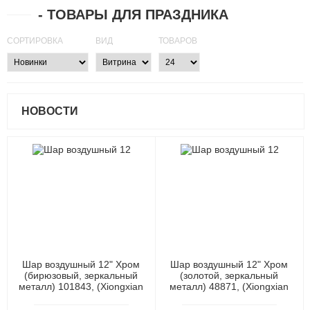
- ТОВАРЫ ДЛЯ ПРАЗДНИКА
СОРТИРОВКА
ВИД
ТОВАРОВ
НОВОСТИ
Шар воздушный 12" Хром
Шар воздушный 12" Хром
(бирюзовый, зеркальный
(золотой, зеркальный
металл) 101843, (Xiongxian
металл) 48871, (Xiongxian
Meizhihai Latex Products
Meizhihai Latex Products
Co., Ltd)
Co., Ltd)