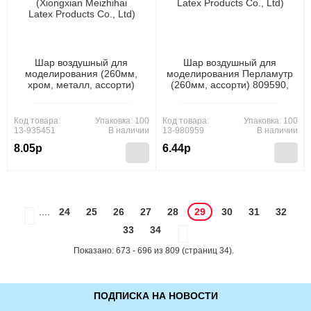
Шар воздушный для
Шар воздушный для
моделирования (260мм,
моделирования Перламутр
хром, металл, ассорти)
(260мм, ассорти) 809590,
QQ202047/QQ2070,
(Xiongxian Meizhihai Latex
(Xiongxian Meizhihai Latex
Products Co., Ltd)
Products Co., Ltd)
Код товара:
Упаковка: 100
Код товара:
Упаковка: 100
13-935451
В наличии
13-980959
В наличии
8.05р
6.44р
....
24
25
26
27
28
29
30
31
32
33
34
Показано: 673 - 696 из 809 (страниц 34).
ПОДПИСКА НА НОВОСТИ