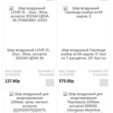
Шар воздушный LOVE IS...
Шар воздушный Гирлянда
(5шт., 30см, ассорти)
(набор из 84 шаров, 5"-6шт
302344 ЦЕНА ЗА
по 7 расцветок, 10"-6шт по
УПАКОВКУ, (ООО "МФ
7 расцветок, с
Поиск")
аксессуарами) QQ2055,
(Xiongxian Meizhihai Latex
Код товара:
Упаковка: 1
Код товара:
Упаковка: 100
Products Co., Ltd)
13-952949
В наличии
13-935469
В наличии
137.60р
575.00р