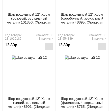
Шар воздушный 12" Хром
Шар воздушный 12" Хром
(розовый, зеркальный
(серебряный, зеркальный
металл) 101850, (Xiongxian
металл) 48895, (Xiongxian
Meizhihai Latex Products
Meizhihai Latex Products
Co., Ltd)
Co., Ltd)
Код товара:
Упаковка: 50
Код товара:
Упаковка: 50
13-1010185
В наличии
13-954889
В наличии
13.80р
13.80р
Шар воздушный 12" Хром
Шар воздушный 12" Хром
(синий, зеркальный
(фиолетовый, зеркальный
металл) 48901, (Xiongxian
металл) 48765, (Xiongxian
Meizhihai Latex Products
Meizhihai Latex Products