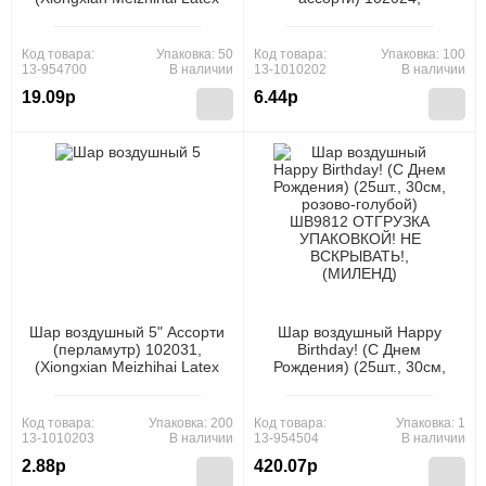
Products Co., Ltd)
(Xiongxian Meizhihai Latex
Products Co., Ltd)
Код товара:
Упаковка: 50
Код товара:
Упаковка: 100
13-954700
В наличии
13-1010202
В наличии
19.09р
6.44р
Шар воздушный 5" Ассорти
Шар воздушный Happy
(перламутр) 102031,
Birthday! (С Днем
(Xiongxian Meizhihai Latex
Рождения) (25шт., 30см,
Products Co., Ltd)
розово-голубой) ШВ9812
ОТГРУЗКА УПАКОВКОЙ!
НЕ ВСКРЫВАТЬ!,
Код товара:
Упаковка: 200
Код товара:
Упаковка: 1
(МИЛЕНД)
13-1010203
В наличии
13-954504
В наличии
2.88р
420.07р