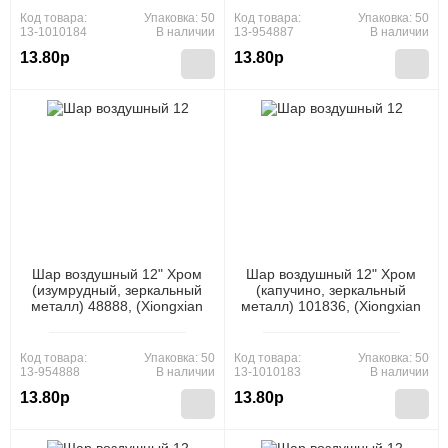
Код товара:
Упаковка: 50
Код товара:
Упаковка: 50
13-1010184
В наличии
13-954887
В наличии
13.80р
13.80р
Шар воздушный 12" Хром
Шар воздушный 12" Хром
(изумрудный, зеркальный
(капучино, зеркальный
металл) 48888, (Xiongxian
металл) 101836, (Xiongxian
Meizhihai Latex Products
Meizhihai Latex Products
Co., Ltd)
Co., Ltd)
Код товара:
Упаковка: 50
Код товара:
Упаковка: 50
13-954888
В наличии
13-1010183
В наличии
13.80р
13.80р