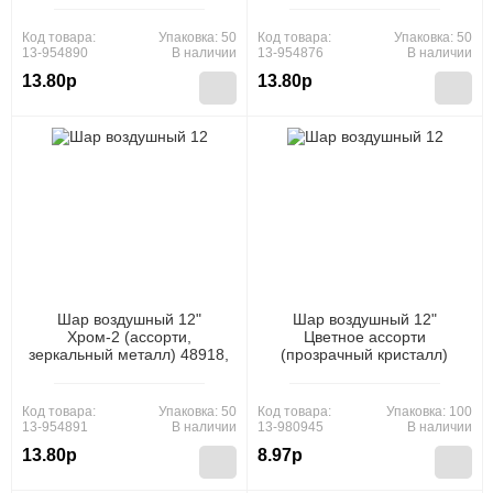
Co., Ltd)
Co., Ltd)
Код товара:
Упаковка: 50
Код товара:
Упаковка: 50
13-954890
В наличии
13-954876
В наличии
13.80р
13.80р
Шар воздушный 12"
Шар воздушный 12"
Хром-2 (ассорти,
Цветное ассорти
зеркальный металл) 48918,
(прозрачный кристалл)
(Xiongxian Meizhihai Latex
9453, (Xiongxian Meizhihai
Products Co., Ltd)
Latex Products Co., Ltd)
Код товара:
Упаковка: 50
Код товара:
Упаковка: 100
13-954891
В наличии
13-980945
В наличии
13.80р
8.97р