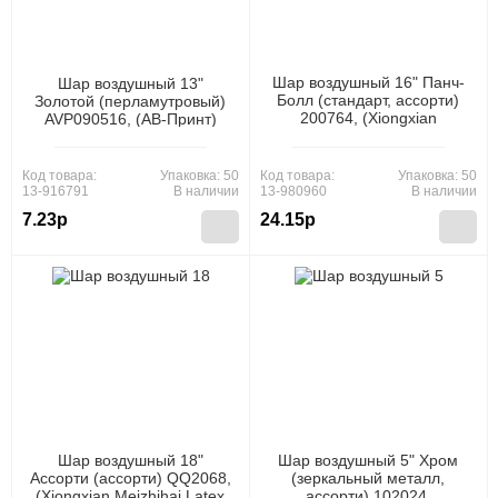
Шар воздушный 16" Панч-
Шар воздушный 13"
Болл (стандарт, ассорти)
Золотой (перламутровый)
200764, (Xiongxian
AVР090516, (АВ-Принт)
Meizhihai Latex Products
Co., Ltd)
Код товара:
Упаковка: 50
Код товара:
Упаковка: 50
13-916791
В наличии
13-980960
В наличии
7.23р
24.15р
Шар воздушный 18"
Шар воздушный 5" Хром
Ассорти (ассорти) QQ2068,
(зеркальный металл,
(Xiongxian Meizhihai Latex
ассорти) 102024,